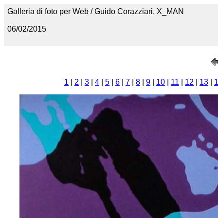
Galleria di foto per Web / Guido Corazziari, X_MAN
06/02/2015
1
|
2
|
3
|
4
|
5
|
6
|
7
|
8
|
9
|
10
|
11
|
12
|
13
|