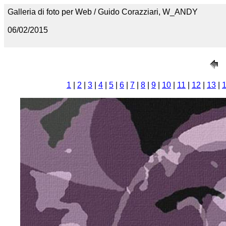
Galleria di foto per Web / Guido Corazziari, W_ANDY
06/02/2015
1
|
2
|
3
|
4
|
5
|
6
|
7
|
8
|
9
|
10
|
11
|
12
|
13
|