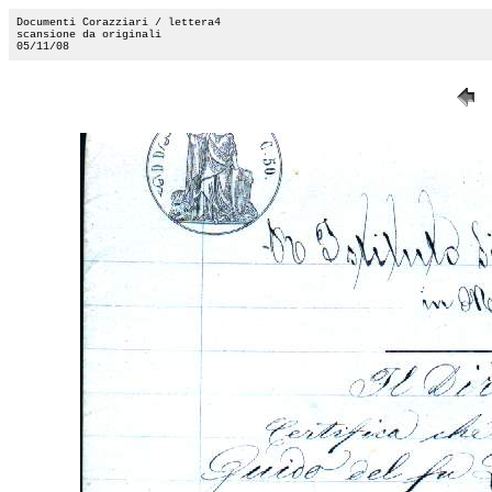
Documenti Corazziari / lettera4
scansione da originali
05/11/08